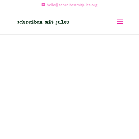
hello@schreibenmitjules.org
Schreibtreffen:
Wien-Liebe
Geschichten zwischen Grant und
Großartigkeit