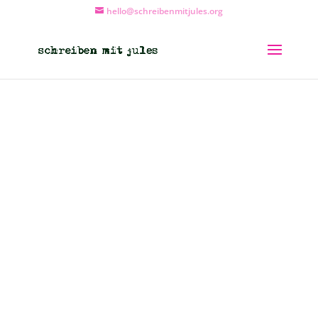
hello@schreibenmitjules.org
Sommertauchen
– Kreativer
Jahreszeiten
Check-In
Online